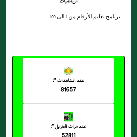
الرياضيات
برنامج تعليم الأرقام من 1 الى 100
عدد المشاهدات *:
81657
عدد مرات التنزيل *:
52811